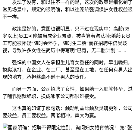
发现了没有，和以往不一样的是，这次的政策是细化到了
常见场景中，规定的很明确，和以往笼统强调保护女性权益很
不一样。
政策是好的，意图也很明显，只不过在现实中：高龄(35
岁以上)员工可能被当成企业累赘，被盘算着淘汰掉;婚龄女员
工可能被怀疑“随时会怀孕，随时生二胎”而在招聘中倍受歧
视，导致许多女性在简历中得写明“已育，无二胎计划”... ...
强悍的中国女人在承担生儿育女重任的同时，早出晚归，
摸爬滚打，在企业、在工厂、甚至是在工地，在任何有男人出
现的地方，承担丝毫不逊于男人的责任。
而另一方面，公司招聘了女性，如果她一入职就怀孕，过
了哺乳期就辞职，换成哪家公司都很难接受。
这也真的印证了那句话：触动利益比触及灵魂更难，公司
要效益，员工要权益。两者相冲，声大为赢。