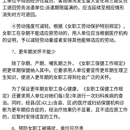
工单位不得因经济性裁员、客观情况发生重大变化将三期女员
工退回劳务派遣单位;派遣期限届满的，应当延续至相应情形
消失时方可退回。
④劳动强度可减轻。根据《女职工劳动保护特别规定》，
女职工在孕期不能适应原劳动的，用人单位应当根据医疗机构
的证明，予以减轻劳动量或者安排其他能够适应的劳动。
7、更年期关怀不能少
除了孕期、产期、哺乳期之外，《女职工保健工作规定》
把更年期保健纳入其中。它要求用人单位要宣传更年期生理卫
生知识，使进入更年期的女职工得到社会广泛的关怀。
为了保证更年期女职工身心健康，《女职工保健工作规
定》还要求用人单位对她们每1至2年进行一次妇科疾病的查
治。同时，经县(区)以上(含县、区)的医疗或妇幼保健机构诊
断为更年期综合症的，经治疗效果仍不显著，且不适应原工作
的，应暂时安排适宜的工作。
8、预防女职工被骚扰，单位应尽责