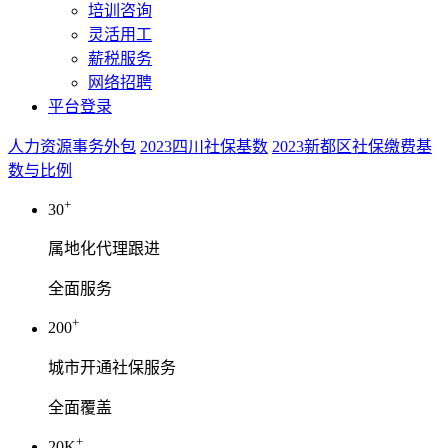
培训咨询
灵活用工
薪税服务
网络招聘
平台登录
人力资源事务外包
2023四川社保基数
2023新都区社保缴费基
数与比例
+
30
属地化代理跟进
全面服务
+
200
城市开通社保服务
全面覆盖
+
20K