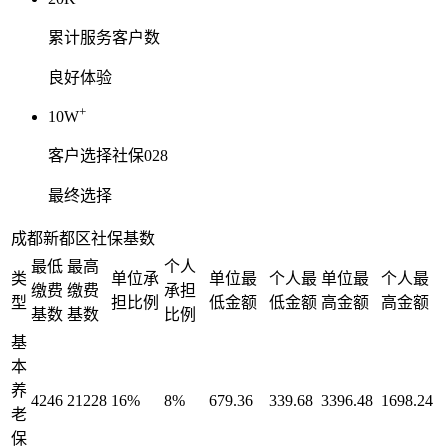
累计服务客户数
良好体验
+
10W
客户选择社保028
最终选择
成都新都区社保基数
最低
最高
个人
类
单位承
单位最
个人最
单位最
个人最
缴费
缴费
承担
型
担比例
低金额
低金额
高金额
高金额
基数
基数
比例
基
本
养
4246
21228
16%
8%
679.36
339.68
3396.48
1698.24
老
保