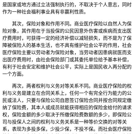
是国家或地方通过立法强制执行的，不取决于个人意志，同时
作为一种社会福利事业具有非赢利性质。
其次，保险对象和作用不同。商业医疗保险以自然人为保
险对象，其作用在于当投保的公民因意外伤害或疾病而支出医
疗费用时，可获得一定的经济补偿以减轻损失，而不是为了保
障被保险人的基本生活，也不具有维护社会公平的作用，社会
医疗保险主要以劳动者为保险对象，当劳动者因患病就医而支
出医疗费用时，由社会保险部门或其委托单位给予基本补偿，
有利于社会安定和维护社会公平，实际上是国民收入再分配的
一个方面。
再次，两者权利与义务对等关系不同。商业医疗保险的权
利与义务是建立在合同关系上，任何一个有完全行为能力的公
民或法人，只要与保险公司自愿签订保险合同并按合同规定缴
纳了保险费，其本人或成员就能获得相应的保险金给付的请求
权，保险金额的多少取决于所缴保险费数额的多少，即保险公
司与投保人之间的权利与义务关系是一种等价交换的对等关
系，表现为多投多保，少投少保，不投不保。而社会医疗保险