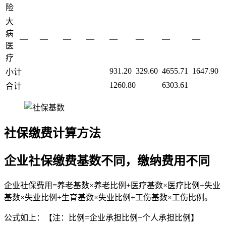
险
大
病
—
—
—
—
—
—
—
—
医
疗
931.20
329.60
4655.71
1647.90
小计
1260.80
6303.61
合计
社保缴费计算方法
企业社保缴费基数不同，缴纳费用不同
企业社保费用=养老基数×养老比例+医疗基数×医疗比例+失业
基数×失业比例+生育基数×失业比例+工伤基数×工伤比例。
公式如上：【注：比例=企业承担比例+个人承担比例】