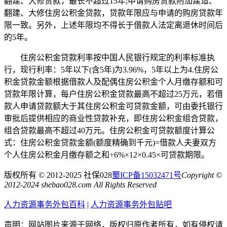
翻建、大修贷款，最长不超过15年;申请购房贷款附加建造、
翻建、大修住房公积金贷款，贷款年限应与申请的购房贷款年
限一致。另外，上述年限均不得长于借款人法定离退休时间后
的5年。
住房公积金贷款利率按中国人民银行规定的利率标准执
行，现行利率：5年以下(含5年)为3.96%，5年以上为4.住房公
积金贷款金额根据借款人及配偶住房公积金个人月缴存额和可
贷款年限计算，每户住房公积金贷款最高不超过25万元，若借
款人申请贷款额大于其住房公积金可贷款金额，可由委托银行
审批后提供相应的商业性贷款补充，即住房公积金组合贷款，
组合贷款最高不超过40万元。住房公积金可贷款额度计算公
式：住房公积金贷款金额(额度精确到千元)=借款人夫妻双方
个人住房公积金月缴存额之和÷6%×12×0.45×可贷款期限。
版权所有 © 2012-2025 社保028
蜀ICP备15032471号
Copyright ©
2012-2024 shebao028.com All Rights Reserved
人力资源事务外包百科
|
人力资源事务外包贴吧
声明：网站图片来源于网络，版权归原作者所有，如有侵权请