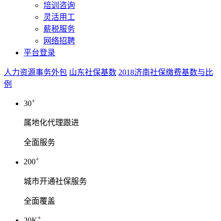
培训咨询
灵活用工
薪税服务
网络招聘
平台登录
人力资源事务外包
山东社保基数
2018济南社保缴费基数与比
例
+
30
属地化代理跟进
全面服务
+
200
城市开通社保服务
全面覆盖
+
20K