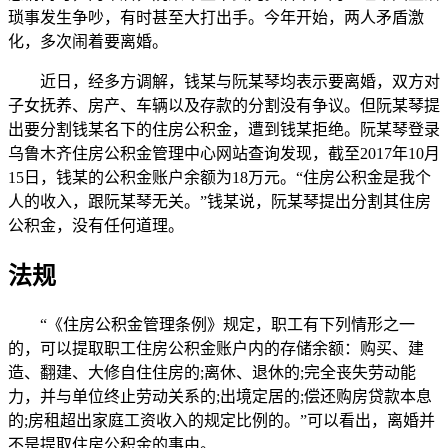
琐事发生争吵，有时甚至大打出手。今年开始，两人矛盾激
化，多次闹着要离婚。
近日，经多方调解，钱某与阮某琴均表示要离婚，双方对
子女抚养、房产、车辆以及存款的分割没有争议。但阮某琴提
出要分割钱某名下的住房公积金，遭到钱某拒绝。阮某琴登录
乌鲁木齐住房公积金管理中心网站查询发现，截至2017年10月
15日，钱某的公积金账户余额为18万元。“住房公积金是我个
人的收入，跟阮某琴无关。”钱某说，阮某琴提出分割其住房
公积金，没有任何道理。
法规
“《住房公积金管理条例》规定，职工有下列情形之一
的，可以提取职工住房公积金账户内的存储余额：购买、建
造、翻建、大修自住住房的;离休、退休的;完全丧失劳动能
力，并与单位终止劳动关系的;出境定居的;偿还购房贷款本息
的;房租超出家庭工资收入的规定比例的。”可以看出，离婚并
不是提取住房公积金的事由。