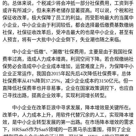
的。总体来说，个税减少将会冲抵一部分社保费用，工资到手
或许有所减少，但未来养老储存显著提高。可以说，个税和社
保征收改革，极大保障了员工的利益。而受影响最大的当属中
小企业，中小企业由于利润较低，都会选择最低缴费基数缴纳
社保，社保征收改革后，受冲击最大的也是中小企业，甚至有
人预言，将有一大批中小企业倒下，失业潮也随之来临。
中小企业“低缴”、“漏缴”社保费用，主要是由于我国社保
费率过高，造成人力成本增高，利润空间下降。若合规缴纳社
保势必会造成中小企业成本增加，运营难度上升，为保障中小
企业正常运作，我国自2015年起先后4次降低社保费率，总体
社保费率从41%降到37.25%，减少企业成本约3150亿元。但一
直降低社保费率也并非易事，企业在国家政策调控下，也应自
己寻找出路，提高企业效率，实现利润增长转型。
中小企业在改革巨浪中寻求发展，降本增效是关键所在。
改革中，人力成本上升，用软件代替冗余的人工，实现降本增
效，是中小企业转型发展的第一出路。在市场降本增效的需求
下，HRSaaS作为SaaS领域的一匹黑马杀出重围，得到了企业