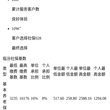
累计服务客户数
良好体验
+
10W
客户选择社保028
最终选择
临汾社保基数
最低
最高
单位
个人
类
单位最
个人最
单位最
个人最
缴费
缴费
承担
承担
型
低金额
低金额
高金额
高金额
基数
基数
比例
比例
基
本
养
3235
16176
16%
8%
517.60
258.80
2588.16
1294.08
老
保