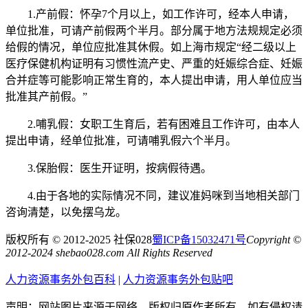
1.产前假：怀孕7个月以上，如工作许可，经本人申请，
单位批准，可请产前假两个半月。部分属于地方法规规定必须
给假的情况，单位应批准其休假。如上海市规定“经二级以上
医疗保健机构证明有习惯性流产史、严重的妊娠综合症、妊娠
合并症等可能影响正常生育的，本人提出申请，用人单位应当
批准其产前假。”
2.哺乳假：女职工生育后，若有困难且工作许可，由本人
提出申请，经单位批准，可请哺乳假六个半月。
3.保胎假：医生开证明，按病假待遇。
4.由于各地的实际情况不同，建议准妈咪到当地相关部门
咨询清楚，以免摆乌龙。
版权所有 © 2012-2025 社保028
蜀ICP备15032471号
Copyright ©
2012-2024 shebao028.com All Rights Reserved
人力资源事务外包百科
|
人力资源事务外包贴吧
声明：网站图片来源于网络，版权归原作者所有，如有侵权请