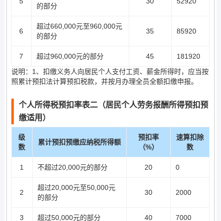
5
30
52920
的部分
超过660,000元至960,000元
6
35
85920
的部分
7
超过960,000元的部分
45
181920
说明：1、扣缴义务人向居民个人支付工资、薪金所得时，应当按
照累计预扣法计算预扣税款，并按月办理全员全额扣缴申报。
个人所得税预扣率表二（居民个人劳务报酬所得预扣预
缴适用）
级
预扣率
速算扣除
累计预扣预缴应纳税所得额
数
（%）
数
1
不超过20,000元的部分
20
0
超过20,000元至50,000元
2
30
2000
的部分
3
超过50,000元的部分
40
7000