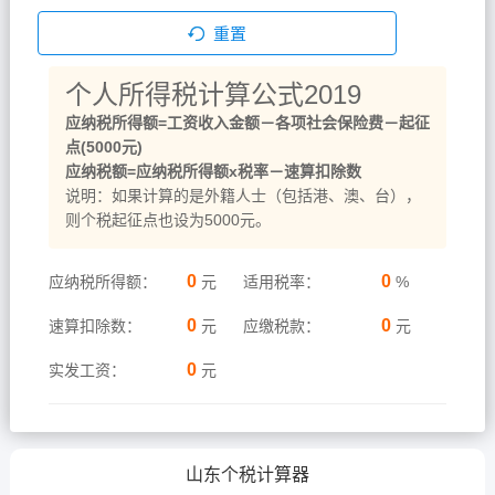
重置
个人所得税计算公式2019
应纳税所得额=工资收入金额－各项社会保险费－起征
点(5000元)
应纳税额=应纳税所得额x税率－速算扣除数
说明：如果计算的是外籍人士（包括港、澳、台），
则个税起征点也设为5000元。
0
0
应纳税所得额：
元
适用税率：
%
0
0
速算扣除数：
元
应缴税款：
元
0
实发工资：
元
山东个税计算器