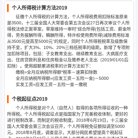
个人所得税计算方法2019
征缴个人所得税的计算方法，个人所得税费用扣除标准原来
是3500，十三届全国人大常委会第五次会议27日再次审议个人所
得税法修正案草案，草案维持一审时“综合所得(包括工资、薪金所
得，劳务报酬所得，稿酬所得，特许权使用费所得)减除费用标准
从3500元提高至5000元”的规定，同时个人所得税税率及级数保
持不变，扩大3%、10%、20%三档低税率的级距。新增了专项附
加扣除项目，包括：子女教育支出、继续教育支出、大病医疗支
出、住房贷款利息和住房租金以及赡养老人支出（2019/01/01后
扣除）。使用超额累进税率的计算方法如下：
缴税=全月应纳税所得额*税率－速算扣除数
全月应纳税所得额=(应发工资－五险一金)－5000
实发工资=应发工资－五险一金－缴税
个税起征点2019
个人所得税是对个人（自然人）取得的各项所得征收的一种
所得税。个人所得税起征点是指国家为了完善税收体制，更好的
进行税制改革，而制定的税收制度。2018年6月19日，十三届全
国人大常委会第三次会议召开，个人所得税免征额拟调至5000
元。2018年8月底，调查显示，大部分网民希望提高个税起征