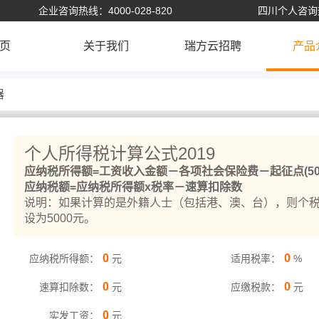
企业咨询热线：4000-028-820
四川个人咨询热线
页
关于我们
瑞方云招聘
产品
器
个人所得税计算公式2019
应纳税所得额=工资收入金额－各项社会保险费－起征点(500
应纳税额=应纳税所得额x税率－速算扣除数
说明：如果计算的是外籍人士（包括港、澳、台），则个
设为5000元。
0
0
应纳税所得额：
元
适用税率：
%
0
0
速算扣除数：
元
应缴税款：
元
0
实发工资：
元