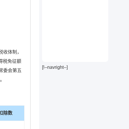
税收体制，
得税免征额
[!--navright--]
大常委会第五
行。
扣除数