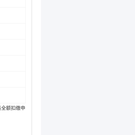
员全额扣缴申