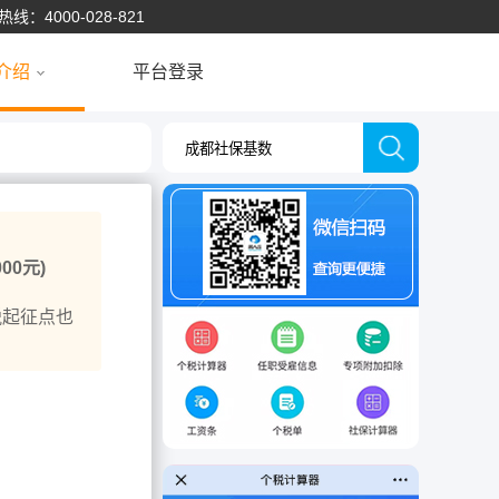
：4000-028-821
介绍
平台登录
0元)
税起征点也