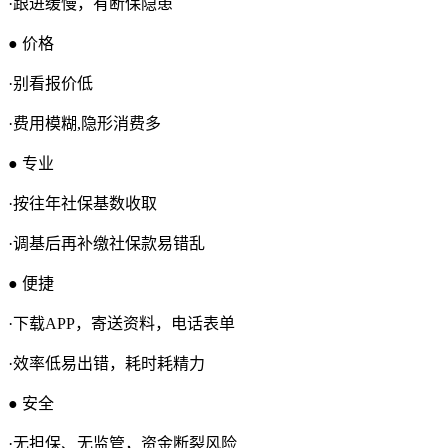
·跟进缓慢，有断保隐患
● 价格
·别看报价低
·费用模糊,隐形消费多
● 专业
·按往年社保基数收取
·调基后再补缴社保款易错乱
● 便捷
·下载APP，寄送资料，电话表单
·效率低易出错，耗时耗精力
● 安全
·无担保、无监管，资金断裂风险