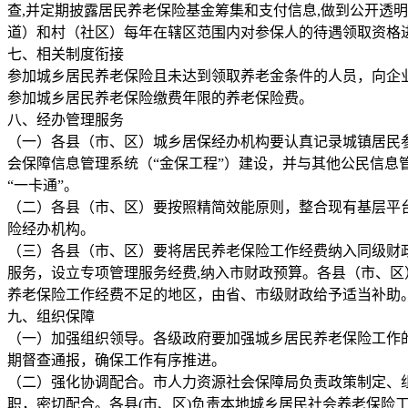
查,并定期披露居民养老保险基金筹集和支付信息,做到公开透
道）和村（社区）每年在辖区范围内对参保人的待遇领取资格进
七、相关制度衔接
参加城乡居民养老保险且未达到领取养老金条件的人员，向企
参加城乡居民养老保险缴费年限的养老保险费。
八、经办管理服务
（一）各县（市、区）城乡居保经办机构要认真记录城镇居民
会保障信息管理系统（“金保工程”）建设，并与其他公民信
“一卡通”。
（二）各县（市、区）要按照精简效能原则，整合现有基层平
险经办机构。
（三）各县（市、区）要将居民养老保险工作经费纳入同级财
服务，设立专项管理服务经费,纳入市财政预算。各县（市、
养老保险工作经费不足的地区，由省、市级财政给予适当补助
九、组织保障
（一）加强组织领导。各级政府要加强城乡居民养老保险工作
期督查通报，确保工作有序推进。
（二）强化协调配合。市人力资源社会保障局负责政策制定、
职，密切配合。各县(市、区)负责本地城乡居民社会养老保险