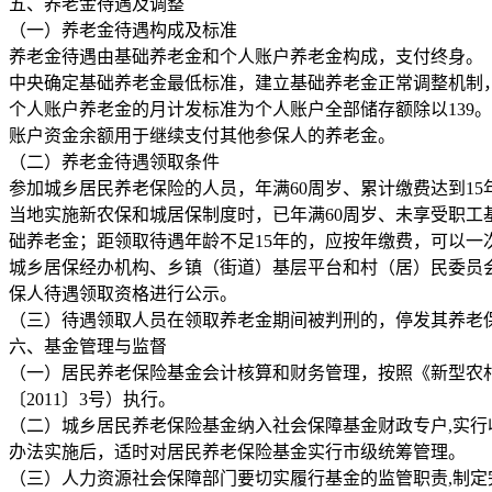
五、养老金待遇及调整
（一）养老金待遇构成及标准
养老金待遇由基础养老金和个人账户养老金构成，支付终身。
中央确定基础养老金最低标准，建立基础养老金正常调整机制
个人账户养老金的月计发标准为个人账户全部储存额除以139
账户资金余额用于继续支付其他参保人的养老金。
（二）养老金待遇领取条件
参加城乡居民养老保险的人员，年满60周岁、累计缴费达到1
当地实施新农保和城居保制度时，已年满60周岁、未享受职
础养老金；距领取待遇年龄不足15年的，应按年缴费，可以一
城乡居保经办机构、乡镇（街道）基层平台和村（居）民委员
保人待遇领取资格进行公示。
（三）待遇领取人员在领取养老金期间被判刑的，停发其养老
六、基金管理与监督
（一）居民养老保险基金会计核算和财务管理，按照《新型农村
〔2011〕3号）执行。
（二）城乡居民养老保险基金纳入社会保障基金财政专户,实行
办法实施后，适时对居民养老保险基金实行市级统筹管理。
（三）人力资源社会保障部门要切实履行基金的监管职责,制定