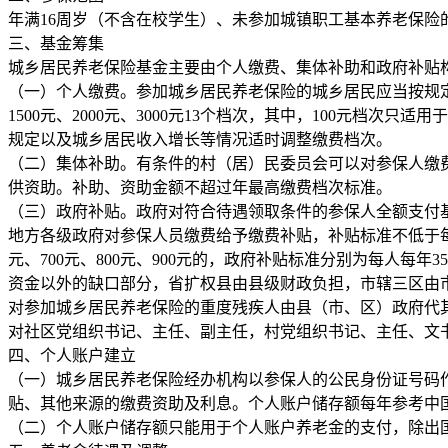
年满16周岁（不含在校学生）、未参加城镇职工基本养老保
三、基金筹集
城乡居民养老保险基金主要由个人缴费、集体补助和政府补贴
（一）个人缴费。参加城乡居民养老保险的城乡居民应当按规定缴纳养老
1500元、2000元、3000元13个档次，其中，100元
规定以及城乡居民收入增长等情况适时调整缴费档次。
（二）集体补助。有条件的村（居）民委员会可以对参保人缴
供资助。补助、资助金额不超过年最高缴费档次标准。
（三）政府补贴。政府对符合待遇领取条件的参保人全额支付
地方各级政府对参保人员缴费给予缴费补贴，补贴标准不低于每人每年
元、700元、800元、900元的，政府补贴标准分别为每人每年3
资金以外的缺口部分，省扩权县由县级财政负担，市辖三区由市
对参加城乡居民养老保险的重度残疾人由县（市、区）政府代其缴
对社区党组织书记、主任、副主任，村党组织书记、主任、文
四、个人账户建立
（一）城乡居民养老保险经办机构以参保人的公民身份证号码
贴、其他来源的缴费资助及利息。个人账户储存额每年参考中
（二）个人账户储存额只能用于个人账户养老金的支付，除出