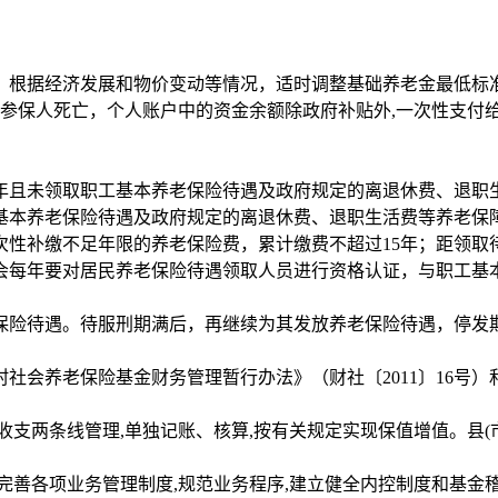
，根据经济发展和物价变动等情况，适时调整基础养老金最低标
。参保人死亡，个人账户中的资金余额除政府补贴外,一次性支付给
5年且未领取职工基本养老保险待遇及政府规定的离退休费、退
工基本养老保险待遇及政府规定的离退休费、退职生活费等养老保
次性补缴不足年限的养老保险费，累计缴费不超过15年；距领取待
会每年要对居民养老保险待遇领取人员进行资格认证，与职工基
保险待遇。待服刑期满后，再继续为其发放养老保险待遇，停发
社会养老保险基金财务管理暂行办法》（财社〔2011〕16号
收支两条线管理,单独记账、核算,按有关规定实现保值增值。县(
完善各项业务管理制度,规范业务程序,建立健全内控制度和基金