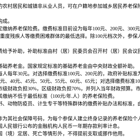
险的农村居民和城镇非从业人员，可在户籍地参加城乡居民养老保
构成。
保险费。缴费标准目前设为每年100元、200元、300元、400元、
档次只适用于重度残疾人等缴费困难群体的最低选择。除100元档次外
费给予补助，补助标准由村（居）民委员会召开村（居）民会议
基础养老金。国家规定标准的基础养老金由中央财政全额补助。
30元。对选择缴费标准100元、200元的，政府补贴标准为每人
5元、40元、45元、50元、55元、60元、65元；对选择缴费标
级财政负担30%，区级财政负担70%，并列入当年财政预算。
纳不低于最低标准（100元/年.人）的养老保险费。
书、动物防疫员、计生专干等特殊群体的缴费补贴办法和标准，
作为其社会保障号码，为每个参保人建立终身记录的养老保险个
国人民银行公布的金融机构人民币一年期存款利率计息。
国（境）定居、死亡等情形外，不得提前支取或挪作他用。