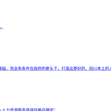
。
础，完全有条件在政府的牵头下，打造出更好的、四川本土的
+人力资源服务值得信赖品牌奖”